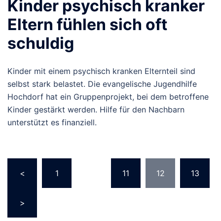
Kinder psychisch kranker
Eltern fühlen sich oft
schuldig
Kinder mit einem psychisch kranken Elternteil sind
selbst stark belastet. Die evangelische Jugendhilfe
Hochdorf hat ein Gruppenprojekt, bei dem betroffene
Kinder gestärkt werden. Hilfe für den Nachbarn
unterstützt es finanziell.
Seitennummerierung
<
1
…
11
12
13
der
Beiträge
>