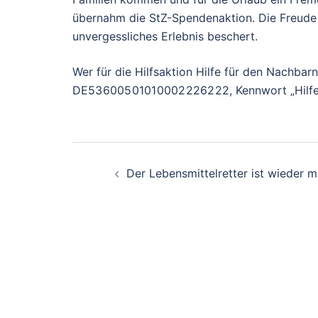
übernahm die StZ-Spendenaktion. Die Freude be
unvergessliches Erlebnis beschert.
Wer für die Hilfsaktion Hilfe für den Nachba
DE53 6005 0101 0002 2262 22, Kennwort „Hilfe
Beitragsnavigati
Der Lebensmittelretter ist wieder m