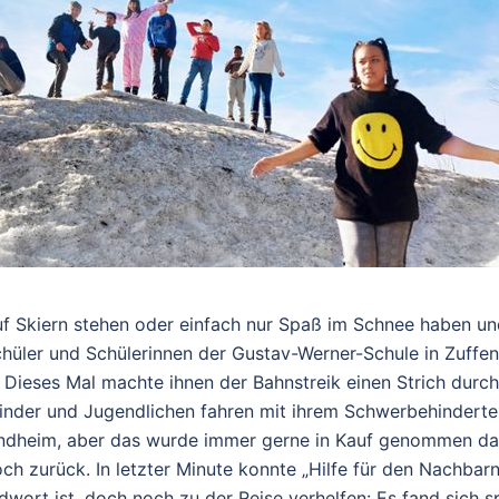
auf Skiern stehen oder einfach nur Spaß im Schnee haben u
hüler und Schülerinnen der Gustav-Werner-Schule in Zuffenh
 Dieses Mal machte ihnen der Bahnstreik einen Strich durch
Kinder und Jugendlichen fahren mit ihrem Schwerbehinderte
ndheim, aber das wurde immer gerne in Kauf genommen dank
ch zurück. In letzter Minute konnte „Hilfe für den Nachbar
wort ist, doch noch zu der Reise verhelfen: Es fand sich 